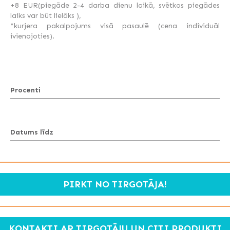
+8 EUR(piegāde 2-4 darba dienu laikā, svētkos piegādes
laiks var būt lielāks ),
*kurjera pakalpojums visā pasaulē (cena individuāl
ivienojoties).
Procenti
Datums līdz
PIRKT NO TIRGOTĀJA!
KONTAKTI AR TIRGOTĀJU UN CITI PRODUKTI