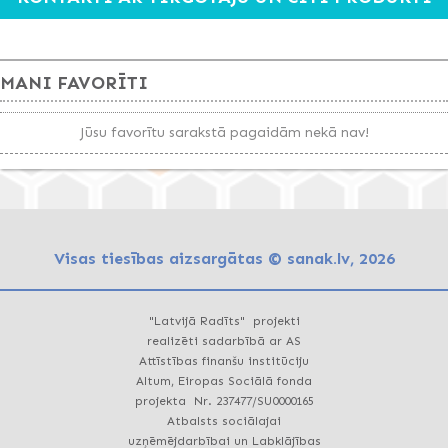
MANI FAVORĪTI
Jūsu favorītu sarakstā pagaidām nekā nav!
Visas tiesības aizsargātas © sanak.lv, 2026
"Latvijā Radīts" projekti
realizēti sadarbībā ar AS
Attīstības finanšu institūciju
Altum, Eiropas Sociālā fonda
projekta Nr. 237477/SU0000165
Atbalsts sociālajai
uzņēmējdarbībai un Labklājības