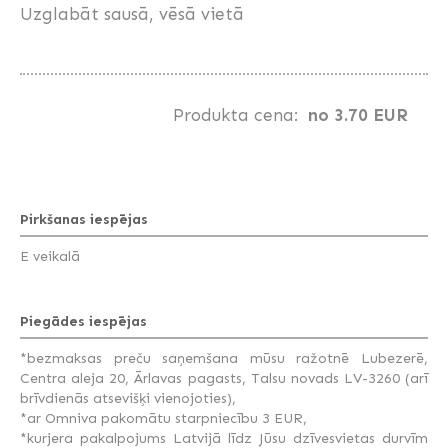
Uzglabāt sausā, vēsā vietā
Produkta cena:
no 3.70 EUR
Pirkšanas iespējas
E veikalā
Piegādes iespējas
*bezmaksas preču saņemšana mūsu ražotnē Lubezerē,
Centra aleja 20, Ārlavas pagasts, Talsu novads LV-3260 (arī
brīvdienās atsevišķi vienojoties),
*ar Omniva pakomātu starpniecību 3 EUR,
*kurjera pakalpojums Latvijā līdz Jūsu dzīvesvietas durvīm