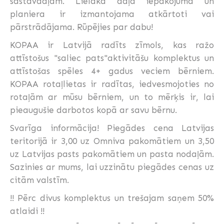
sastāvdaļām. Lielākā daļa iepakojuma un
planiera ir izmantojama atkārtoti vai
pārstrādājama. Rūpējies par dabu!
KOPAA ir Latvijā radīts zīmols, kas ražo
attīstošus "saliec pats"aktivitāšu komplektus un
attīstošas spēles 4+ gadus veciem bērniem.
KOPAA rotaļlietas ir radītas, iedvesmojoties no
rotaļām ar mūsu bērniem, un to mērķis ir, lai
pieaugušie darbotos kopā ar savu bērnu.
Svarīga informācija! Piegādes cena Latvijas
teritorijā ir 3,00 uz Omniva pakomātiem un 3,50
uz Latvijas pasts pakomātiem un pasta nodaļām.
Sazinies ar mums, lai uzzinātu piegādes cenas uz
citām valstīm.
!! Pērc divus komplektus un trešajam saņem 50%
atlaidi !!