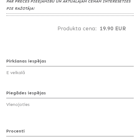
PAR PRECES PIEEJAMĪBU UN AKTUĀLAJĀM CENĀM INTERESĒTIES
PIE RAŽOTĀJA!
Produkta cena:
19.90 EUR
Pirkšanas iespējas
E veikalā
Piegādes iespējas
Vienojoties
Procenti