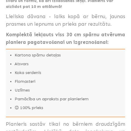
svaru un formu, kā arī izlidošanas leņķi. Planieris var
aizlidot pat 10 m attālumā!
Lieliska dāvana - laiks kopā ar bērnu, jaunas
prasmes un lepnums un prieks par rezultātu.
Komplektā iekļauts viss 30 cm spārnu atvēruma
planiera pagatavošanai un izgreznošanai:
Kartona spārnu detaļas
Atsvars
Koka serdenis
Flomasteri
Uzlīmes
Pamācība un apraksts par planieriem
😊 100% prieks
Planieris sastāv tikai no bērniem draudzīgām