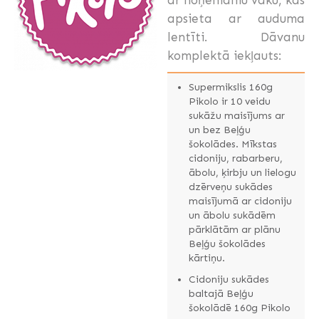
apsieta ar auduma
lentīti. Dāvanu
komplektā iekļauts:
Supermikslis 160g
Pikolo ir 10 veidu
sukāžu maisījums ar
un bez Beļģu
šokolādes. Mīkstas
cidoniju, rabarberu,
ābolu, ķirbju un lielogu
dzērveņu sukādes
maisījumā ar cidoniju
un ābolu sukādēm
pārklātām ar plānu
Beļģu šokolādes
kārtiņu.
Cidoniju sukādes
baltajā Beļģu
šokolādē 160g Pikolo