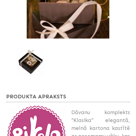
PRODUKTA APRAKSTS
Dāvanu komplekts
“Klasika” elegantā,
melnā kartona kastītē
ar noņemamu vāku, kas