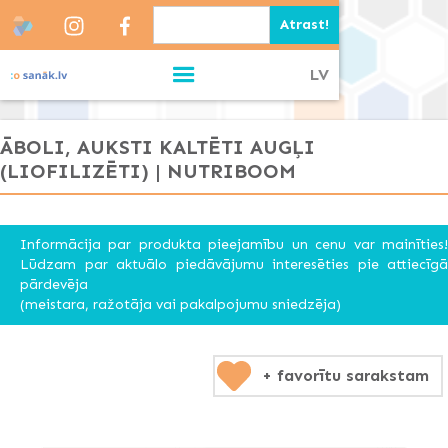
LV
ĀBOLI, AUKSTI KALTĒTI AUGĻI
(LIOFILIZĒTI) | NUTRIBOOM
Informācija par produkta pieejamību un cenu var mainīties!
Lūdzam par aktuālo piedāvājumu interesēties pie attiecīgā
pārdevēja
(meistara, ražotāja vai pakalpojumu sniedzēja)
+ favorītu sarakstam