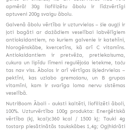
apmērā! 30g liofilizētu ābolu ir līdzvērtīgi
aptuveni 200g svaigu ābolu.
Galvenā ābolu vērtība ir uzturvielas – šie augļi ir
ļoti bagāti ar dažādiem veselībai labvēlīgiem
antioksidantiem, no kuriem galvenie ir katehīni,
hlorogēnskābe, kvercetīns, kā arī C vitamīns.
Antioksidantiem ir pretvēža, pretiekaisuma,
cukura un lipīdu līmeni regulējoša ietekme, taču
tas nav viss. Ābolos ir arī vērtīgas šķiedrvielas –
pektīni, kas uzlabo gremošanu, un B grupas
vitamīni, kam ir svarīga loma nervu sistēmas
veselībā.
NutriBoom Āboli - auksti kaltēti, liofilizēti āboli,
100%. Uzturvērtība 100g produkta: Enerģētiskā
vērtība (kJ, kcal)c360 kcal / 1500 kJ; Tauki 4g
tostarp piesātinātās taukskābes 1,4g; Ogļhidrāti