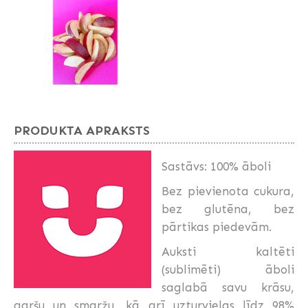
PRODUKTA APRAKSTS
Sastāvs: 100% āboli
Bez pievienota cukura,
bez glutēna, bez
pārtikas piedevām.
Auksti kaltēti
(sublimēti) āboli
saglabā savu krāsu,
garšu un smaržu, kā arī uzturvielas līdz 98%