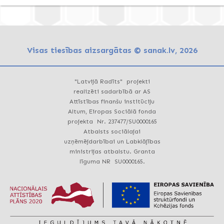
Visas tiesības aizsargātas © sanak.lv, 2026
"Latvijā Radīts" projekti
realizēti sadarbībā ar AS
Attīstības finanšu institūciju
Altum, Eiropas Sociālā fonda
projekta Nr. 237477/SU0000165
Atbalsts sociālajai
uzņēmējdarbībai un Labklājības
ministrijas atbalstu. Granta
līguma NR SU0000165.