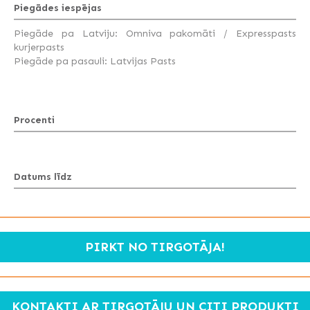
Piegādes iespējas
Piegāde pa Latviju: Omniva pakomāti / Expresspasts
kurjerpasts
Piegāde pa pasauli: Latvijas Pasts
Procenti
Datums līdz
PIRKT NO TIRGOTĀJA!
KONTAKTI AR TIRGOTĀJU UN CITI PRODUKTI