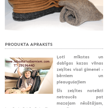
PRODUKTA APRAKSTS
Ļoti mīkstas un
dabīgas kazas vilnas
zeķītes visai ģimenei -
bērniem un
pieaugušajiem
Šīs zeķītes noteikti
netraucēs pat
mazajam nēsātājam,