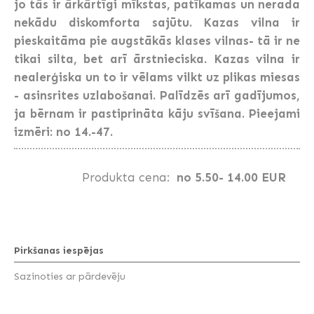
jo tās ir ārkārtīgi mīkstas, patīkamas un nerada
nekādu diskomforta sajūtu. Kazas vilna ir
pieskaitāma pie augstākās klases vilnas- tā ir ne
tikai silta, bet arī ārstnieciska. Kazas vilna ir
nealerģiska un to ir vēlams vilkt uz plikas miesas
- asinsrites uzlabošanai. Palīdzēs arī gadījumos,
ja bērnam ir pastiprināta kāju svīšana. Pieejami
izmēri: no 14.-47.
Produkta cena:
no 5.50- 14.00 EUR
Pirkšanas iespējas
Sazinoties ar pārdevēju