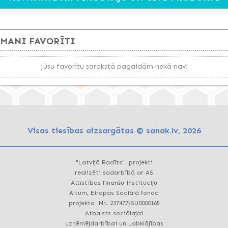
MANI FAVORĪTI
Jūsu favorītu sarakstā pagaidām nekā nav!
Visas tiesības aizsargātas © sanak.lv, 2026
"Latvijā Radīts" projekti
realizēti sadarbībā ar AS
Attīstības finanšu institūciju
Altum, Eiropas Sociālā fonda
projekta Nr. 237477/SU0000165
Atbalsts sociālajai
uzņēmējdarbībai un Labklājības