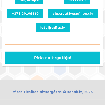
+371 29196440
sia.creatives@inbox.lv
latvijradits.lv
Pirkt no tirgotāja!
Visas tiesības aizsargātas © sanak.lv, 2026