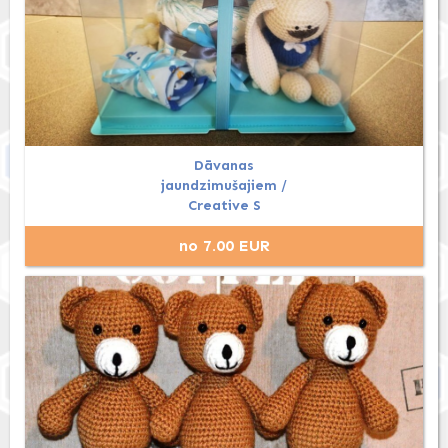
Dāvanas
jaundzimušajiem /
Creative S
no 7.00 EUR