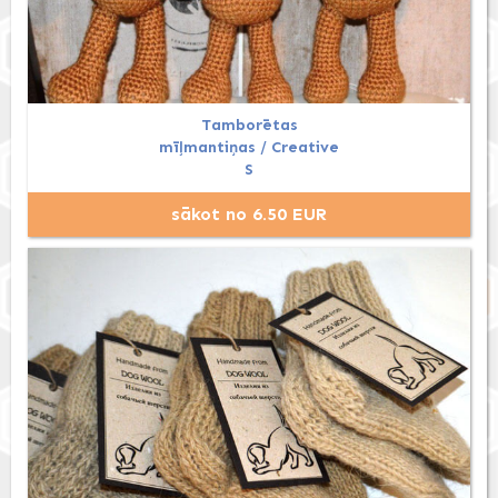
Tamborētas
mīļmantiņas / Creative
S
sākot no 6.50 EUR