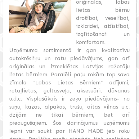
oriģinālas, labas
lietas bērnu
drošībai, veselībai,
izklaidei, attīstībai,
izglītošanai un
komfortam.
Uzņēmuma sortimentā ir gan kvalitatīvu
autokrēsliņu un ratu piedāvājums, gan arī
oriģinālas un izmeklētas Latvijas ražotāju
lietas bērniem. Paralēli pašu rokām top sava
zīmola "Labas Lietas Bērniem" adījumi,
rotaļlietas, gultasveļa, aksesuāri, dāvanas
u.d.c. Visplašākais ir zeķu piedāvājums- no
suņu, kazas, alpakas, trušu, aitas vilnas u.c.
dzijām ne tikai bērniem, bet arī
pieaugušajiem. Šos darinājumus uzņēmums
lepni var saukt par HAND MADE jeb roku
darbu. Pasūtīto preču piegāde tiek realizēta