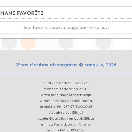
MANI FAVORĪTI
Jūsu favorītu sarakstā pagaidām nekā nav!
Visas tiesības aizsargātas © sanak.lv, 2026
"Latvijā Radīts" projekti
realizēti sadarbībā ar AS
Attīstības finanšu institūciju
Altum, Eiropas Sociālā fonda
projekta Nr. 237477/SU0000165
Atbalsts sociālajai
uzņēmējdarbībai un Labklājības
ministrijas atbalstu. Granta
līguma NR SU0000165.