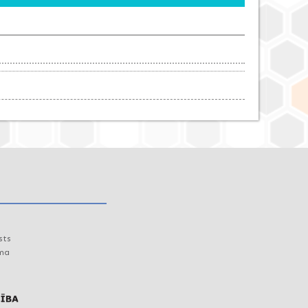
sts
uma