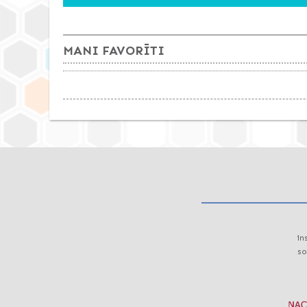
MANI FAVORĪTI
in
so