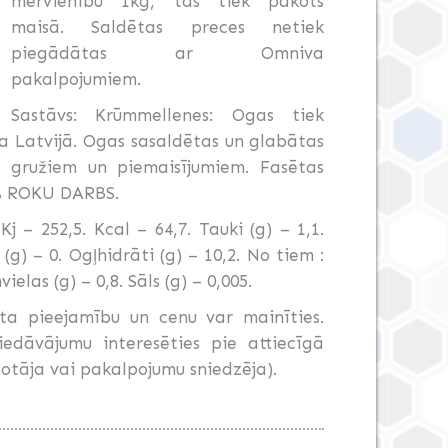
mērvienību 1kg, tas tiek pakots
maisā. Saldētas preces netiek
piegādātas ar Omniva
pakalpojumiem.
Sastāvs: Krūmmellenes: Ogas tiek
a Latvijā. Ogas sasaldētas un glabātas
o gružiem un piemaisījumiem. Fasētas
0% ROKU DARBS.
j – 252,5. Kcal – 64,7. Tauki (g) – 1,1.
g) – 0. Ogļhidrāti (g) – 10,2. No tiem :
ielas (g) – 0,8. Sāls (g) – 0,005.
ta pieejamību un cenu var mainīties.
dāvājumu interesēties pie attiecīgā
otāja vai pakalpojumu sniedzēja).