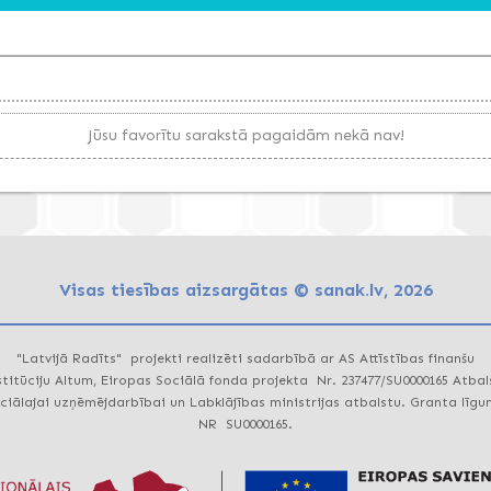
Jūsu favorītu sarakstā pagaidām nekā nav!
Visas tiesības aizsargātas © sanak.lv, 2026
"Latvijā Radīts" projekti realizēti sadarbībā ar AS Attīstības finanšu
stitūciju Altum, Eiropas Sociālā fonda projekta Nr. 237477/SU0000165 Atbal
ciālajai uzņēmējdarbībai un Labklājības ministrijas atbalstu. Granta līg
NR SU0000165.