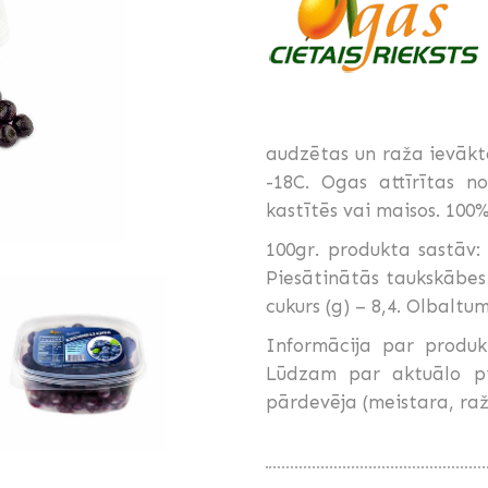
audzētas un raža ievākt
-18C. Ogas attīrītas n
kastītēs vai maisos. 10
100gr. produkta sastāv: K
Piesātinātās taukskābes (
cukurs (g) – 8,4. Olbaltumv
Informācija par produk
Lūdzam par aktuālo pie
pārdevēja (meistara, raž