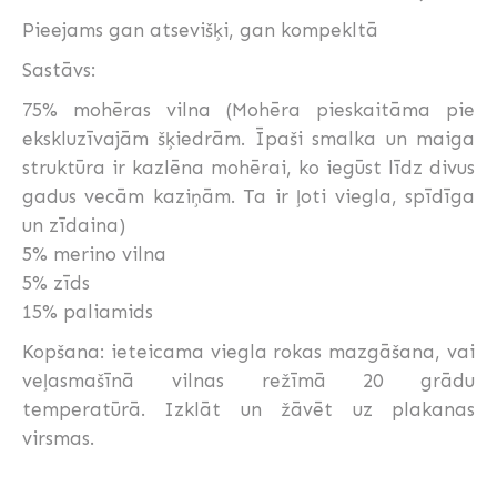
Pieejams gan atsevišķi, gan kompekltā
Sastāvs:
75% mohēras vilna (Mohēra pieskaitāma pie
ekskluzīvajām šķiedrām. Īpaši smalka un maiga
struktūra ir kazlēna mohērai, ko iegūst līdz divus
gadus vecām kaziņām. Ta ir ļoti viegla, spīdīga
un zīdaina)
5% merino vilna
5% zīds
15% paliamids
Kopšana: ieteicama viegla rokas mazgāšana, vai
veļasmašīnā vilnas režīmā 20 grādu
temperatūrā. Izklāt un žāvēt uz plakanas
virsmas.