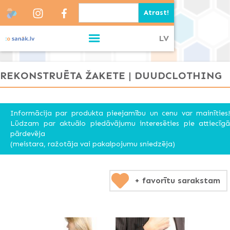
LV
REKONSTRUĒTA ŽAKETE | DUUDCLOTHING
Informācija par produkta pieejamību un cenu var mainīties!
Lūdzam par aktuālo piedāvājumu interesēties pie attiecīgā
pārdevēja
(meistara, ražotāja vai pakalpojumu sniedzēja)
+ favorītu sarakstam