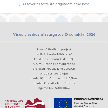
Jūsu favorītu sarakstā pagaidām nekā nav!
Visas tiesības aizsargātas © sanak.lv, 2026
"Latvijā Radīts" projekti
realizēti sadarbībā ar AS
Attīstības finanšu institūciju
Altum, Eiropas Sociālā fonda
projekta Nr. 237477/SU0000165
Atbalsts sociālajai
uzņēmējdarbībai un Labklājības
ministrijas atbalstu. Granta
līguma NR SU0000165.