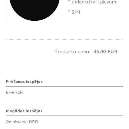
* dekoratīvi izšuvumi
* S/M
Produkta cena:
45.00 EUR
Pirkšanas iespējas
E-veikalā
Piegādes iespējas
Omniva vai DPD