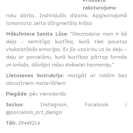
raksturojums:
roku darbs. Individuāls dizains. Apgleznojumā
izmantota zelta dārgmetāla krāsa
Māksliniece Sanita Lūse:
"Gleznošana man ir kā
deja - nemitīga kustība, kurā tiek paustas
visskaistākās emocijas. Es jūs uzaicinu uz šo deju –
deju ar porcelānu, kurā kustības pārtop formās
un krāsās, dāvājot mūsu dvēselei harmoniju."
Lietošanas instrukcija:
mazgāt ar rokām bez
abrazīviem materiāliem
Piegāde:
pēc vienošanās
Saziņa:
Instagram, Facebook /
@porcelain_art_design
Tālr.
29449214