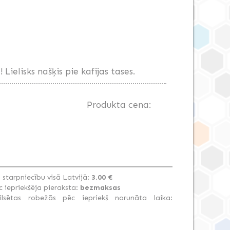
Lielisks našķis pie kafijas tases.
Produkta cena:
tarpniecību visā Latvijā:
3.00 €
 iepriekšēja pieraksta:
bezmaksas
lsētas robežās pēc iepriekš norunāta laika: