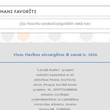
MANI FAVORĪTI
Jūsu favorītu sarakstā pagaidām nekā nav!
Visas tiesības aizsargātas © sanak.lv, 2026
"Latvijā Radīts" projekti
realizēti sadarbībā ar AS
Attīstības finanšu institūciju
Altum, Eiropas Sociālā fonda
projekta Nr. 237477/SU0000165
Atbalsts sociālajai
uzņēmējdarbībai un Labklājības
ministrijas atbalstu. Granta
līguma NR SU0000165.