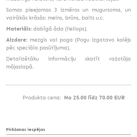
Somas pieejamas 3 izmēros un mugursoma, un
vairākās krāsās: melns, brūns, balts u.c.
Materiāls:
dabīgā āda (liellops).
Aizdare:
mezgls vai poga (Pogu izgatavo kalējs
pēc speciāla pasūtījuma).
Detalizētāku informāciju skatīt ražotāja
mājaslapā.
Produkta cena:
No 25.00 līdz 70.00 EUR
Pirkšanas iespējas