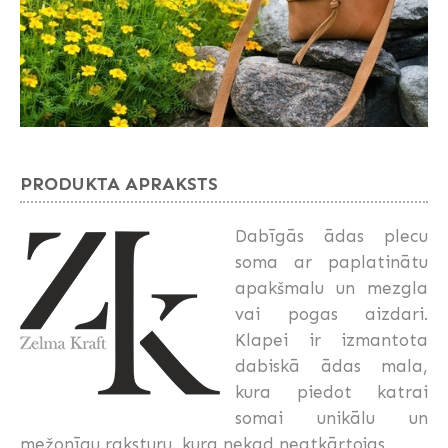
PRODUKTA APRAKSTS
Dabīgās ādas plecu
soma ar paplatinātu
apakšmalu un mezgla
vai pogas aizdari.
Klapei ir izmantota
dabiskā ādas mala,
kura piedot katrai
somai unikālu un
mežonīgu raksturu, kura nekad neatkārtojas.