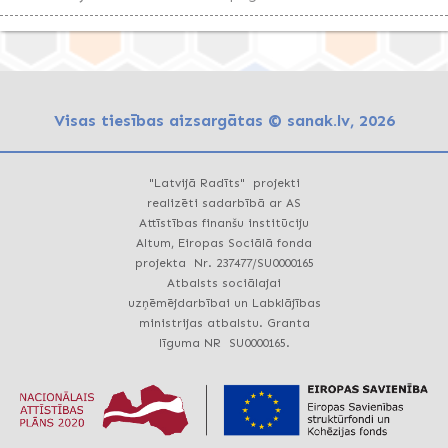
Visas tiesības aizsargātas © sanak.lv, 2026
"Latvijā Radīts" projekti
realizēti sadarbībā ar AS
Attīstības finanšu institūciju
Altum, Eiropas Sociālā fonda
projekta Nr. 237477/SU0000165
Atbalsts sociālajai
uzņēmējdarbībai un Labklājības
ministrijas atbalstu. Granta
līguma NR SU0000165.