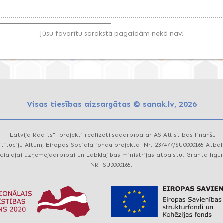
Jūsu favorītu sarakstā pagaidām nekā nav!
Visas tiesības aizsargātas © sanak.lv, 2026
"Latvijā Radīts" projekti realizēti sadarbībā ar AS Attīstības finanšu
stitūciju Altum, Eiropas Sociālā fonda projekta Nr. 237477/SU0000165 Atbal
ciālajai uzņēmējdarbībai un Labklājības ministrijas atbalstu. Granta līg
NR SU0000165.