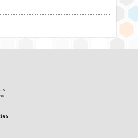
sts
uma