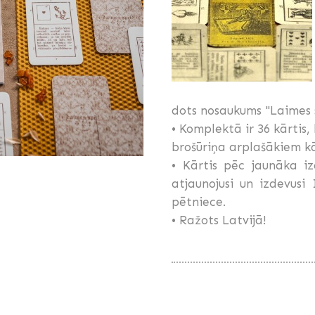
dots nosaukums "Laimes s
• Komplektā ir 36 kārtis
brošūriņa arplašākiem k
• Kārtis pēc jaunāka i
atjaunojusi un izdevusi 
pētniece.
• Ražots Latvijā!