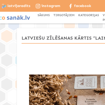
latvijaradits
instagram
facebook
SĀKUMS
TIRGOTĀJIEM
KATEGORIJAS
V
P
LATVIEŠU ZĪLĒŠANAS KĀRTIS “LAIM