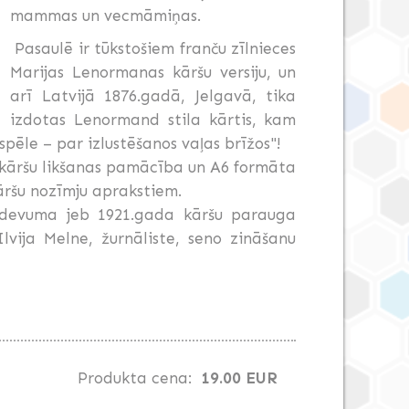
mammas un vecmāmiņas.
Pasaulē ir tūkstošiem franču zīlnieces
Marijas Lenormanas kāršu versiju, un
arī Latvijā 1876.gadā, Jelgavā, tika
izdotas Lenormand stila kārtis, kam
pēle – par izlustēšanos vaļas brīžos"!
, kāršu likšanas pamācība un A6 formāta
āršu nozīmju aprakstiem.
zdevuma jeb 1921.gada kāršu parauga
Ilvija Melne, žurnāliste, seno zināšanu
Produkta cena:
19.00 EUR