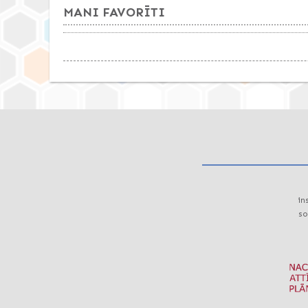
MANI FAVORĪTI
in
so