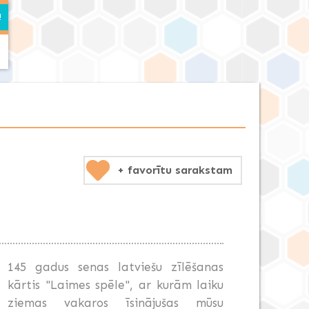
+ favorītu sarakstam
145 gadus senas latviešu zīlēšanas
kārtis "Laimes spēle", ar kurām laiku
ziemas vakaros īsinājušas mūsu