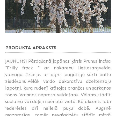
PRODUKTA APRAKSTS
JAUNUMS! Pārdošanā japānas ķirsis Prunus incisa
"Frilly frock " ar nokarenu lietussargveida
vainagu. Izceļas ar agru, bagātīgu sārti baltu
ziedēšanu.Vēlāk veido dekoratīvu dzeltenzaļu
lapotni, kura rudenī krāsojas oranžos un sarkanos
toņos. Vainags neprasa veidošanu. Vēlams stādīt
saulainā vai daļēji noēnotā vietā. Kā akcents labi
iederēsies arī nelielā puķu dobē. Augsnē
mazprasīgs, tomēr nevajadzētu stādīt mitrā