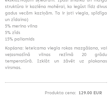
struktūra ir kazlēna mohērai, ko iegūst līdz divus
gadus vecām kaziņām. Ta ir ļoti viegla, spīdīga
un zīdaina)
5% merino vilna
5% zīds
15% paliamids
Kopšana: ieteicama viegla rokas mazgāšana, vai
veļasmašīnā vilnas režīmā 20 grādu
temperatūrā. Izklāt un žāvēt uz plakanas
virsmas.
Produkta cena:
129.00 EUR