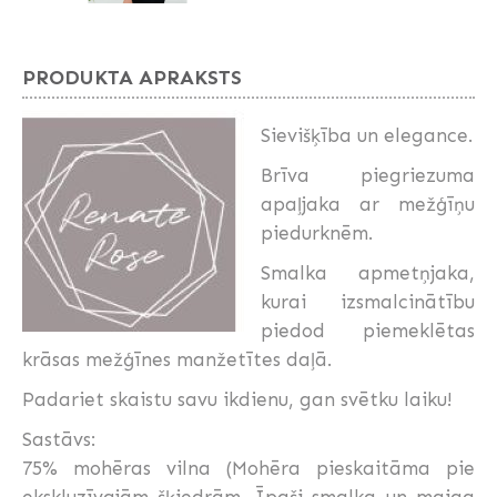
PRODUKTA APRAKSTS
Sievišķība un elegance.
Brīva piegriezuma
apaļjaka ar mežģīņu
piedurknēm.
Smalka apmetņjaka,
kurai izsmalcinātību
piedod piemeklētas
krāsas mežģīnes manžetītes daļā.
Padariet skaistu savu ikdienu, gan svētku laiku!
Sastāvs:
75% mohēras vilna (Mohēra pieskaitāma pie
ekskluzīvajām šķiedrām. Īpaši smalka un maiga