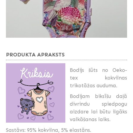
PRODUKTA APRAKSTS
Bodijs šūts no Oeko-
tex kokvilnas
trikotāžas auduma.
Bodijam biksīšu daļā
divrindu spiedpogu
aizdare lai būtu ilgāks
valkāšanas laiks.
Sastāvs: 95% kokvilna, 5% elastāns.