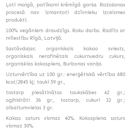
Ļoti maigā, patīkami krēmīgā garša. Ražošanas
procesā nav izmantoti dzīvnieku izcelsmes
produkti.
100% vegāniem draudzīgs. Roku darbs. Radīts ar
mīlestību Rīgā, Latvijā.
Sastāvdaļas: organiskais kakao sviests,
organiskais nerafinētais cukurnuedru cukurs,
organiskias kokospiens, Burbonas vaniļa.
Uzturvērtība uz 100 gr.: enerģētiskā vērtība 680
kcal/2845 kJ; tauki 59 gr.,
tostarp piesātinātas taukskābes 42 gr.;
ogļhidrāti 36 gr., tostarp, cukuri 32 gr.;
olbaltumvielas 3 gr.
Kakao saturs vismaz 40%. Kokospiena saturs
vismaz 30%.