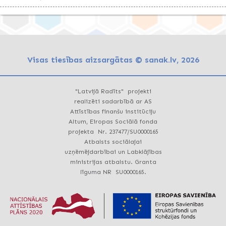
Visas tiesības aizsargātas © sanak.lv, 2026
"Latvijā Radīts" projekti
realizēti sadarbībā ar AS
Attīstības finanšu institūciju
Altum, Eiropas Sociālā fonda
projekta Nr. 237477/SU0000165
Atbalsts sociālajai
uzņēmējdarbībai un Labklājības
ministrijas atbalstu. Granta
līguma NR SU0000165.