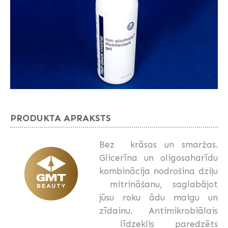
PRODUKTA APRAKSTS
Bez krāsas un smaržas.
Glicerīna un oligosaharīdu
kombinācija nodrošina dziļu
mitrināšanu, saglabājot
jūsu roku ādu maigu un
zīdainu. Antimikrobiālais
līdzeklis paredzēts