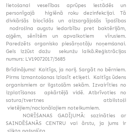
lietošanai veselības aprūpes iestādēs un
personīgajā higiēnā roku dezinfekcijai. Tā
divkāršās biocīdās un aizsargājošās īpašības
nodrošina augstu iedarbību pret baktērijām,
aļģēm, sēnītēm un apvalkotiem vīrusiem.
Paredzēts organisko piesārņotāju noņemšanai.
Gels izžūst dažu sekunžu laikā.Reģistrācijas
numurs: LV19072017/5685
Brīdinājums! Kaitīgs, ja norij. Sargāt no bērniem.
Pirms izmantošanas izlasīt etiķeti. Kaitīgs ūdens
organismiem ar ilgstošām sekām. Izvairīties no
izplatīšanas apkārtējā vidē. Atbrīvoties no
satura/tvertnes atbilstoši
vietējiem/nacionālajiem noteikumiem.
NORĪŠANAS GADĪJUMĀ: sazināties ar
SAINDĒŠANĀS CENTRU vai ārstu, ja jums ir
slikta pašsajūta.