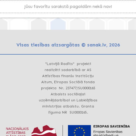
Jūsu favorītu sarakstā pagaidām nekā nav!
Visas tiesības aizsargātas © sanak.lv, 2026
"Latvijā Radīts" projekti
realizēti sadarbībā ar AS
Attīstības finanšu institūciju
Altum, Eiropas Sociālā fonda
projekta Nr. 237477/SU0000165
Atbalsts sociālajai
uzņēmējdarbībai un Labklājības
ministrijas atbalstu. Granta
līguma NR SU0000165.