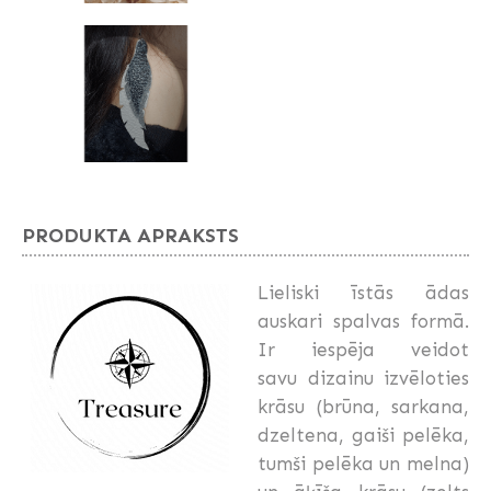
PRODUKTA APRAKSTS
Lieliski īstās ādas
auskari spalvas formā.
Ir iespēja veidot
savu dizainu izvēloties
krāsu (brūna, sarkana,
dzeltena, gaiši pelēka,
tumši pelēka un melna)