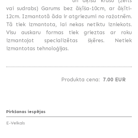
un āķīša krāsu (zelts
vai sudrabs) Garums bez āķīša-10cm, ar āķīti-
12cm. Izmantotā āda ir atgriezumi no ražotnēm.
Tā tiek izmantota, lai nekas netiktu izniekots.
Visu auskaru formas tiek grieztas ar roku
izmantojot specializētas šķēres. Netiek
izmantotas tehnoloģijas.
Produkta cena:
7.00 EUR
Pirkšanas iespējas
E-Veikals