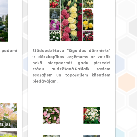
e padomi
Stādaudzētava "Siguldas dārznieks"
ir dārzkopības uzņēmums ar vairāk
nekā piecpadsmit gadu pieredzi
stādu audzēšanā.Pašlaik saviem
esošajiem un topošajiem klientiem
piedāvājam....