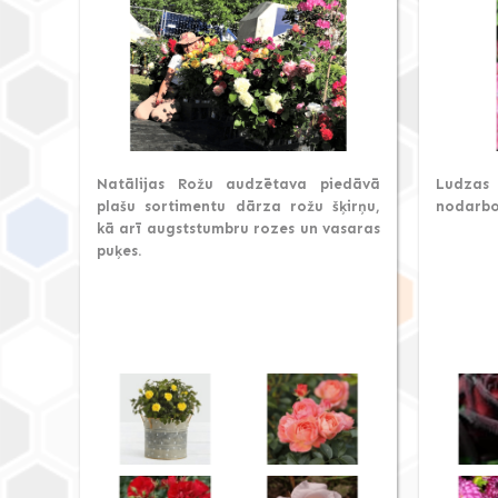
Natālijas Rožu audzētava piedāvā
Ludzas
plašu sortimentu dārza rožu šķirņu,
nodarbo
kā arī augststumbru rozes un vasaras
puķes.