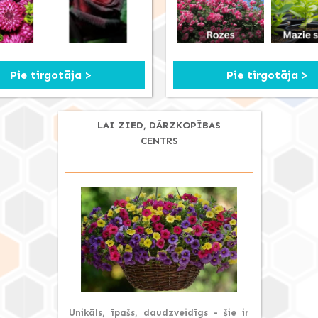
Pie tirgotāja >
Pie tirgotāja >
LAI ZIED, DĀRZKOPĪBAS
CENTRS
Unikāls, īpašs, daudzveidīgs - šie ir