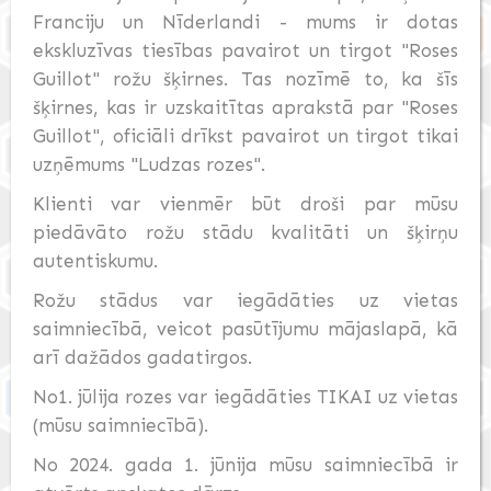
Franciju un Nīderlandi - mums ir dotas
ekskluzīvas tiesības pavairot un tirgot "Roses
Guillot" rožu šķirnes. Tas nozīmē to, ka šīs
šķirnes, kas ir uzskaitītas aprakstā par "Roses
Guillot", oficiāli drīkst pavairot un tirgot tikai
uzņēmums "Ludzas rozes".
Klienti var vienmēr būt droši par mūsu
piedāvāto rožu stādu kvalitāti un šķirņu
autentiskumu.
Rožu stādus var iegādāties uz vietas
saimniecībā, veicot pasūtījumu mājaslapā, kā
arī dažādos gadatirgos.
No1. jūlija rozes var iegādāties TIKAI uz vietas
(mūsu saimniecībā).
No 2024. gada 1. jūnija mūsu saimniecībā ir