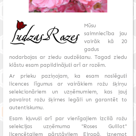
Mūsu
saimniecība jau
vairāk kā 20
gadus
nodarbojas ar ziedu audzēšanu. Tagad ziedu
klāstu esam papildinājuši arī ar rozēm.
Ar prieku paziņojam, ka esam noslēguši
licences līgumus ar vairākiem rožu šķirņu
selekcionāriem un uzņēmumiem, kas ļauj
pavairot rožu šķirnes legāli un garantēt to
autentiskumu.
Esam kļuvuši arī par vienīgajiem izcilā rožu
selekcijas uzņēmuma "Roses Guillot"
licencētajiem pārstāvjiem Eiropā, izņemot