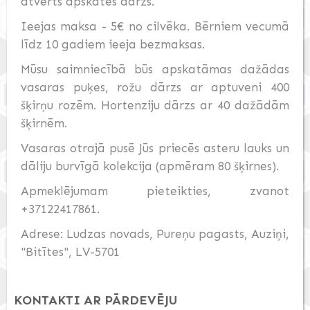
atvērts apskates dārzs.
Ieejas maksa - 5€ no cilvēka. Bērniem vecumā
līdz 10 gadiem ieeja bezmaksas.
Mūsu saimniecībā būs apskatāmas dažādas
vasaras puķes, rožu dārzs ar aptuveni 400
šķirņu rozēm. Hortenziju dārzs ar 40 dažādām
šķirnēm.
Vasaras otrajā pusē Jūs priecēs asteru lauks un
dāliju burvīgā kolekcija (apmēram 80 šķirnes).
Apmeklējumam pieteikties, zvanot
+37122417861.
Adrese: Ludzas novads, Pureņu pagasts, Auziņi,
"Bitītes", LV-5701
KONTAKTI AR PĀRDEVĒJU