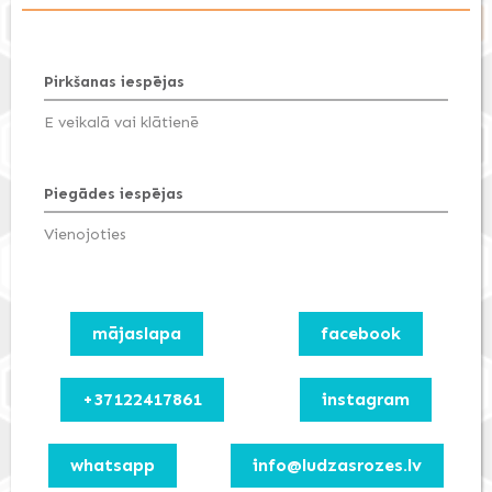
Pirkšanas iespējas
E veikalā vai klātienē
Piegādes iespējas
Vienojoties
mājaslapa
facebook
+37122417861
instagram
whatsapp
info@ludzasrozes.lv