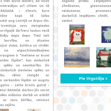
z vien kļuva skaidrs, ka viņas
sagādā prieku. Iespējam
interesējas arī citiem. Un tā
zīmēšanas, gleznoša
 RADADA – zīmols, kura
veidošanas prasmes.Ne
aritāte kopš tā laika
darbnīcā iespējams zīmēt, 
ukti aug Latvijā un ārpus tās.
veidot.
zveidoja savu sietspiedes
burvīgajā Skrīveru laukos vecā
ēsēju depo depo. Tieši šeit
k burvība, un dizainu
jusi daba, kultūra un cilvēki.
 no atpazīstamākajiem
araugiem ir "meitene ar kroni
anām lūpām", kas simbolizē
es spēku un neatkarību. Šis
 simbolizē sievietes spēku un
rību, vēlmi staigāt ar
Pie tirgotāja >
m sarkanām lūpām un augstu
 galvu - zelta kronis galvā -
ienu! RADADA darbos jūs varat
spēku mākslas darbā un atklāt
s ar savu būtību, veicinot
as sajūtu.