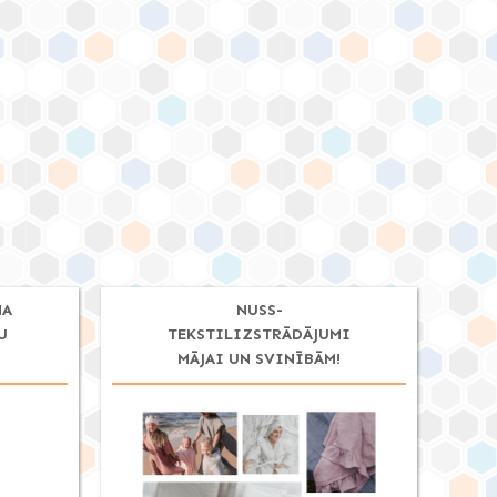
NA
NUSS-
U
TEKSTILIZSTRĀDĀJUMI
MĀJAI UN SVINĪBĀM!