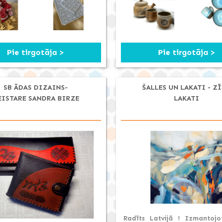
Pie tirgotāja >
Pie tirgotāja >
SB ĀDAS DIZAINS-
ŠALLES UN LAKATI - Z
EISTARE SANDRA BIRZE
LAKATI
Radīts Latvijā ! Izmantojo