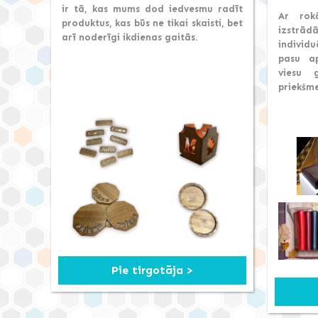
ir tā, kas mums dod iedvesmu radīt
Ar rok
produktus, kas būs ne tikai skaisti, bet
izstrād
arī noderīgi ikdienas gaitās.
individ
pasu ap
viesu 
priekšme
Pie tirgotāja >