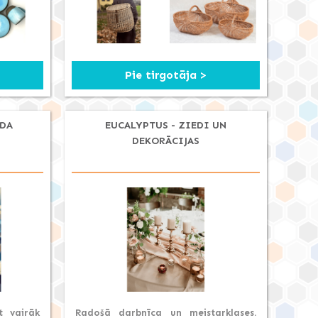
Pie tirgotāja >
ĪDA
EUCALYPTUS - ZIEDI UN
DEKORĀCIJAS
t vairāk
Radošā darbnīca un meistarklases.