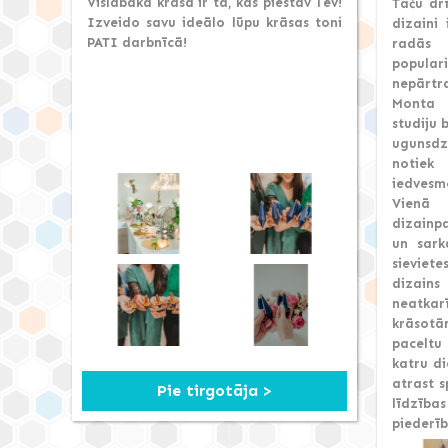
Vislabākā krāsa ir tā, kas piestāv Tev!
Taču drī
Izveido savu ideālo lūpu krāsas toni
dizaini 
PATI darbnīcā!
radās
popul
nepārtra
Monta i
studiju 
ugunsdz
notie
iedvesmo
Vienā
dizainp
un sark
sieviet
dizains
neatka
krāsotā
paceltu
katru d
atrast 
Pie tirgotāja >
līdzība
piederīb