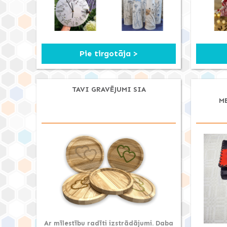
Pie tirgotāja >
TAVI GRAVĒJUMI SIA
M
Ar mīlestību radīti izstrādājumi. Daba