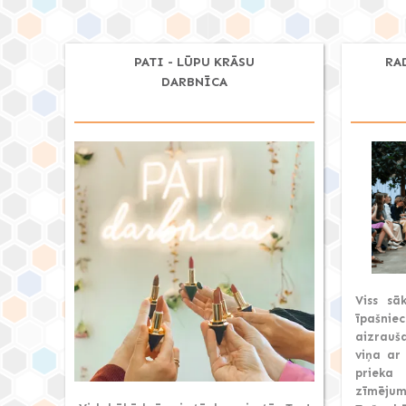
PATI - LŪPU KRĀSU
RA
DARBNĪCA
Viss sā
īpašni
aizrauš
viņa ar
prieka
zīmējum