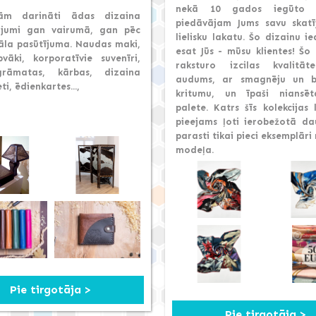
nekā 10 gados iegūto p
ām darināti ādas dizaina
piedāvājam Jums savu skat
ājumi gan vairumā, gan pēc
lielisku lakatu. Šo dizainu 
uāla pasūtījuma. Naudas maki,
esat Jūs - mūsu klientes! Šo 
vāki, korporatīvie suvenīri,
raksturo izcilas kvalitā
grāmatas, kārbas, dizaina
audums, ar smagnēju un b
ti, ēdienkartes...,
kritumu, un īpaši niansē
palete. Katrs šīs kolekcijas 
pieejams ļoti ierobežotā d
parasti tikai pieci eksemplāri
modeļa.
Pie tirgotāja >
Pie tirgotāja >