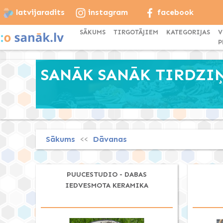
latvijaradits
instagram
facebook
SĀKUMS
TIRGOTĀJIEM
KATEGORIJAS
V
P
SANĀK SANĀK TIRDZIŅŠ
Sākums
Dāvanas
<<
PUUCESTUDIO - DABAS
IEDVESMOTA KERAMIKA