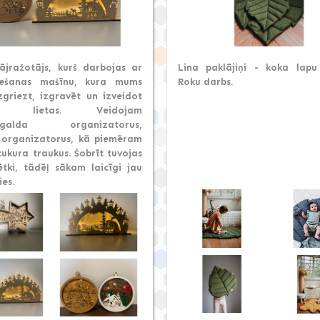
jražotājs, kurš darbojas ar
Lina paklājiņi - koka lapu
iešanas mašīnu, kura mums
Roku darbs.
zgriezt, izgravēt un izveidot
tas lietas. Veidojam
āmgalda organizatorus,
s organizatorus, kā piemēram
cukura traukus. Šobrīt tuvojas
ētki, tādēļ sākam laicīgi jau
es.