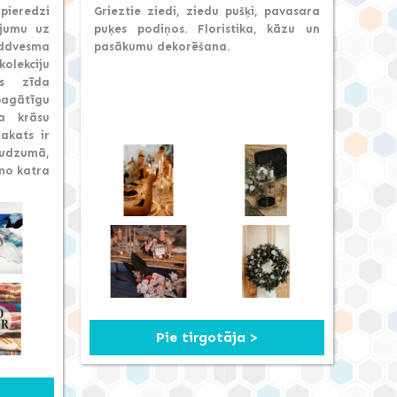
ieredzi
Grieztie ziedi, ziedu pušķi, pavasara
ījumu uz
puķes podiņos. Floristika, kāzu un
ieddvesma
pasākumu dekorēšana.
kolekciju
tes zīda
agātīgu
ta krāsu
lakats ir
audzumā,
 no katra
Pie tirgotāja >