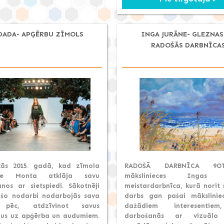
DADA- APĢĒRBU ZĪMOLS
INGA JURĀNE- GLEZNAS
RADOŠĀS DARBNĪCA
kās 2015. gadā, kad zīmola
RADOŠĀ DARBNĪCA 9O
ece Monta atklāja savu
mākslinieces Ingas J
anos ar sietspiedi. Sākotnēji
meistardarbnīca, kurā norit 
 šo nodarbi nodarbojās sava
darbs gan pašai mākslinie
 pēc, atdzīvinot savus
dažādiem interesentie
us uz apģērba un audumiem.
darbošanās ar vizuālo