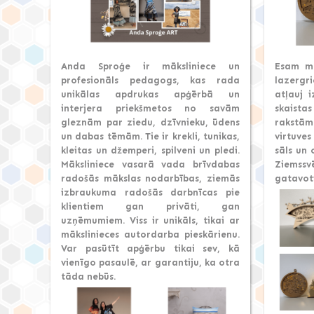
Anda Sproģe ir māksliniece un
Esam mā
profesionāls pedagogs, kas rada
lazergr
unikālas apdrukas apģērbā un
atļauj i
interjera priekšmetos no savām
skais
gleznām par ziedu, dzīvnieku, ūdens
rakst
un dabas tēmām. Tie ir krekli, tunikas,
virtuve
kleitas un džemperi, spilveni un pledi.
sāls un 
Māksliniece vasarā vada brīvdabas
Ziemssv
radošās mākslas nodarbības, ziemās
gatavoti
izbraukuma radošās darbnīcas pie
klientiem gan privāti, gan
uzņēmumiem. Viss ir unikāls, tikai ar
mākslinieces autordarba pieskārienu.
Var pasūtīt apģērbu tikai sev, kā
vienīgo pasaulē, ar garantiju, ka otra
tāda nebūs.