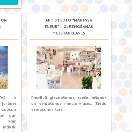
 UN
ART STUDIO "MARISSA
S
FLEUR" - GLEZNOŠANAS
MEISTARKLASES
TAS ir
Piedāvā gleznošanas, sveču liešanas
urānes
un veidošanas meistarklases. Ziedu
radošais
veidošanas kursi.
cei, gan
m, kam
 mākslu