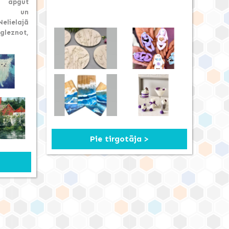
s apgūt
nas un
lielajā
gleznot,
Pie tirgotāja >