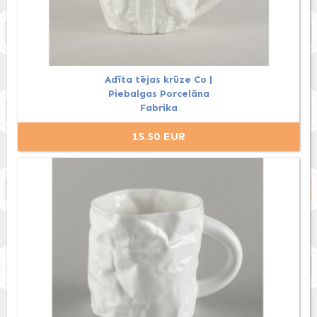
Adīta tējas krūze Co |
Piebalgas Porcelāna
Fabrika
15.50 EUR