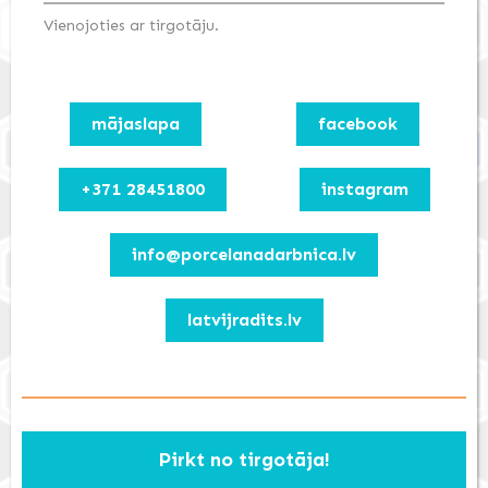
Vienojoties ar tirgotāju.
mājaslapa
facebook
+371 28451800
instagram
info@porcelanadarbnica.lv
latvijradits.lv
Pirkt no tirgotāja!