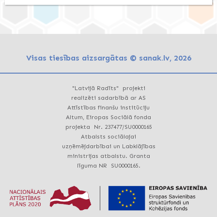
Visas tiesības aizsargātas © sanak.lv, 2026
"Latvijā Radīts" projekti
realizēti sadarbībā ar AS
Attīstības finanšu institūciju
Altum, Eiropas Sociālā fonda
projekta Nr. 237477/SU0000165
Atbalsts sociālajai
uzņēmējdarbībai un Labklājības
ministrijas atbalstu. Granta
līguma NR SU0000165.