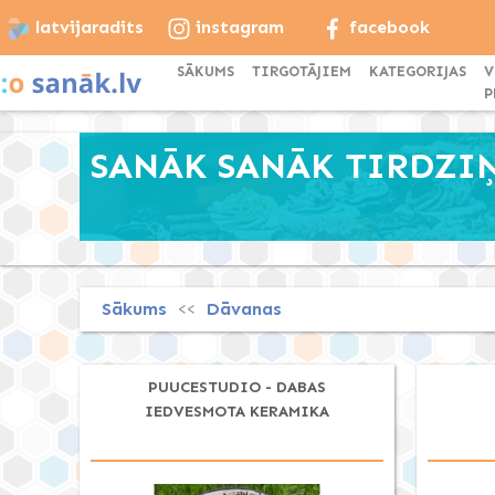
latvijaradits
instagram
facebook
SĀKUMS
TIRGOTĀJIEM
KATEGORIJAS
V
P
SANĀK SANĀK TIRDZIŅŠ
Sākums
Dāvanas
<<
PUUCESTUDIO - DABAS
IEDVESMOTA KERAMIKA