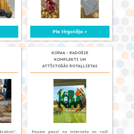
Pie tirgotāja >
KOPAA - RADOŠIE
KOMPLEKTI UN
ATTĪSTOŠĀS ROTAĻLIETAS
raksts”,
Paņem pauzi no interneta un radi