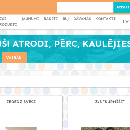
ISI
JAUNUMI
RAKSTI
BUJ
DĀVANAS
KONTAKTI
LV
RODUKTI
! ATRODI, PĒRC, KAULĒJIES
VAIRĀK!
IEDEDZ SVECI
Z/S "KURMĪŠI"