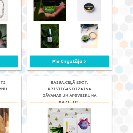
Pie tirgotāja >
TI,
BAIBA.CEĻĀ ESOT,
RNU
KRISTĪGAS DIZAINA
DĀVANAS UN APSVEIKUMA
KARTĪTES