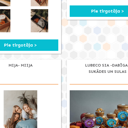
Pie tirgotāja >
Pie tirgotāja >
MIJA- MIIJA
LUBECO SIA -DABĪGA
SUKĀDES UN SULAS