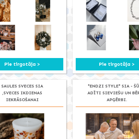
Pie tirgotāja >
Pie tirgotāja >
SAULES SVECES SIA
"ENDZI STYLE" SIA - ŠŪ
,SVECES IKDIENAS
ADĪTI SIEVIEŠU UN BĒ
IEKRĀSOŠANAI
APĢĒRBI.