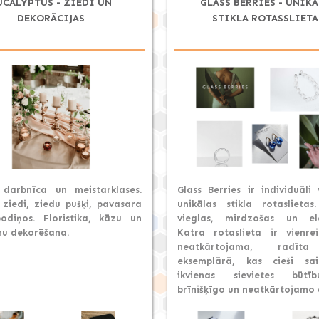
UCALYPTUS - ZIEDI UN
GLASS BERRIES - UNIK
DEKORĀCIJAS
STIKLA ROTASSLIETA
darbnīca un meistarklases.
Glass Berries ir individuāli
 ziedi, ziedu pušķi, pavasara
unikālas stikla rotaslietas
odiņos. Floristika, kāzu un
vieglas, mirdzošas un el
u dekorēšana.
Katra rotaslieta ir vienre
neatkārtojama, radīta
eksemplārā, kas cieši sa
ikvienas sievietes būtī
brīnišķīgo un neatkārtojamo 