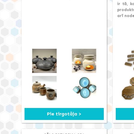
ir tā, 
produktu
arī node
Pie tirgotāja >