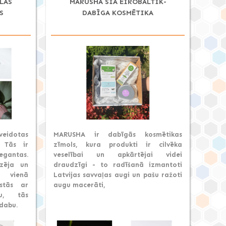
ĀLAS
MARUSHA SIA EIROBALTIK-
S
DABĪGA KOSMĒTIKA
 veidotas
MARUSHA ir dabīgās kosmētikas
. Tās ir
zīmols, kura produkti ir cilvēka
egantas.
veselībai un apkārtējai videi
izēja un
draudzīgi - to radīšanā izmantoti
 vienā
Latvijas savvaļas augi un pašu ražoti
istās ar
augu macerāti,
bu, tās
dabu.