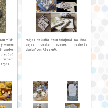
urmīši”
Mājas tekstila izstrādajumi no lina.
ģimenes
Sojas vaska sveces. Radošās
25 gadus
darbnīcas Rēzeknē.
 piedāvā
ūristiem
tējas.