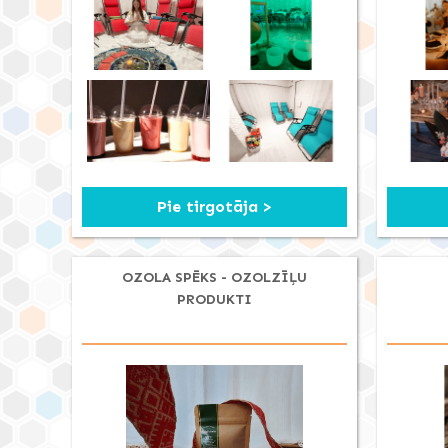
Pie tirgotāja >
OZOLA SPĒKS - OZOLZĪĻU
PRODUKTI