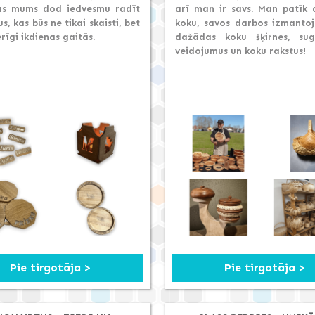
kas mums dod iedvesmu radīt
arī man ir savs. Man patīk 
s, kas būs ne tikai skaisti, bet
koku, savos darbos izmanto
rīgi ikdienas gaitās.
dažādas koku šķirnes, su
veidojumus un koku rakstus!
Pie tirgotāja >
Pie tirgotāja >