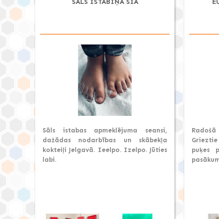
SĀLS ISTABIŅA SIA
E
Sāls istabas apmeklējuma seansi,
Radošā 
dažādas nodarbības un skābekļa
Grieztie
kokteiļi Jelgavā. Ieelpo. Izelpo. Jūties
puķes p
labi.
pasākum