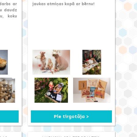
darbs ar
jaukas atmiņas kopā ar bērnu!
ju daudz
gu, koku
Pie tirgotāja >