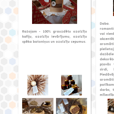
Daba. 
romanti
Ražojam - 100% grauzdētu ozolzīļu
vai vien
kafiju, ozolzīļu ievārījumu, ozolzīļu
akcentē
spēka batoniņus un ozolzīļu cepumus.
aromā
pieliet
dažādie
dekorēš
pļavās 
sirdi,
Piedā
aromāti
patīka
darbs, 
mīlestīb