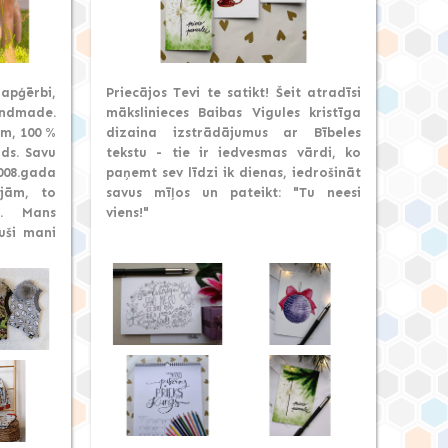
 apģērbi,
Priecājos Tevi te satikt! Šeit atradīsi
ndmade.
mākslinieces Baibas Vigules kristīga
em, 100 %
dizaina izstrādājumus ar Bībeles
rds. Savu
tekstu - tie ir iedvesmas vārdi, ko
08.gada
paņemt sev līdzi ik dienas, iedrošināt
ojām, to
savus mīļos un pateikt: "Tu neesi
u. Mans
viens!"
uši mani