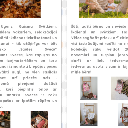
Uguns. Gaisma Svētkiem,
Šūti, adīti bērnu un sieviešu
skiem vakariem, relaksācijai
ikdienai un svētkiem. Ha
kārši ikdienas iekrāsošanai un
Vēlos sagādāt prieku arī citi
šanai – tik atšķirīgs var būt
visi izstrādājumi radīti no si
tisko „Saules Sveču”
kolekciju sāku veidot 20
ojums. Sveces, kas tapušas no
novembrī un turpinu jopr
m izejmateriāliem un kuru
darīt ar lielu iedvesm
anai izmantoti Liepājas puses
iedvesmas avots visam ir bij
vākti augi, ne vien sasildīs
mīļie bērni.
 bet arī priecēs acis .
vājumā pieejami dažādi
, kuri piepildīs telpu ar
mu smaržu. Sveces ir roku
tapušas ar īpašām rūpēm un
u.