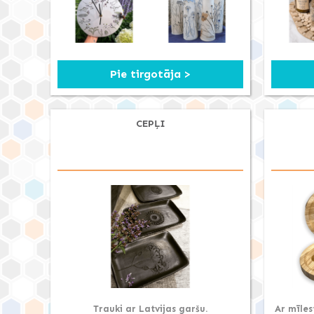
Pie tirgotāja >
CEPĻI
Trauki ar Latvijas garšu.
Ar mīles