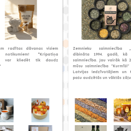
ām radītas dāvanas visiem
Zemnieku saimniecība „K
 notikumiem! "Kripatiņa
dibināta 1994. gadā, kā 
s var kliedēt tik daudz
saimniecība. Jau vairāk kā 
'
mūsu saimniecība “Kurmīši”
Latvijas iedzīvotājiem un t
pašu audzētās un vāktās zāļu 