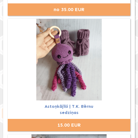
no 35.00 EUR
Astoņkājīši | T.K. Bērnu
sedziņas
15.00 EUR