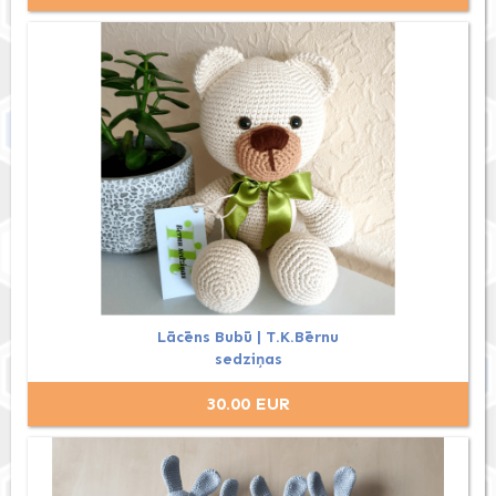
Lācēns Bubū | T.K.Bērnu
sedziņas
30.00 EUR