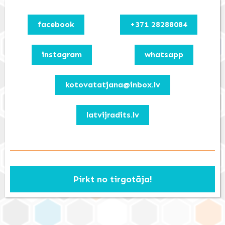
facebook
+371 28288084
instagram
whatsapp
kotovatatjana@inbox.lv
latvijradits.lv
Pirkt no tirgotāja!