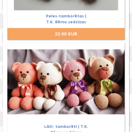
Peles-tamborētas |
T.K. Bērnu sedziņas
22.00 EUR
Lāči- tamborēti | T.K.