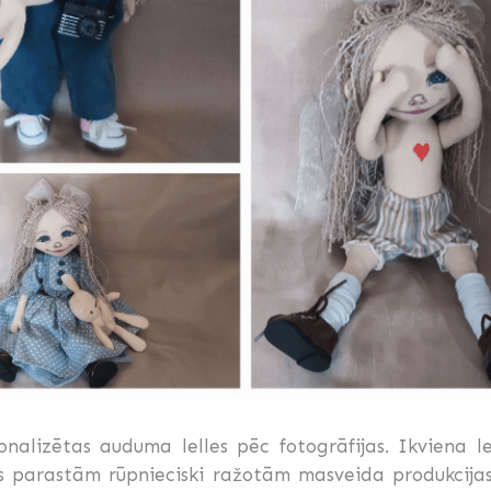
alizētas auduma lelles pēc fotogrāfijas. Ikviena le
s parastām rūpnieciski ražotām masveida produkcijas