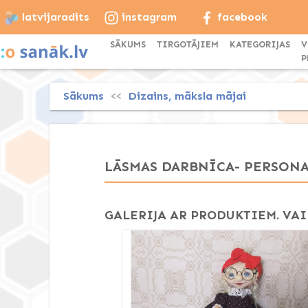
latvijaradits
instagram
facebook
SĀKUMS
TIRGOTĀJIEM
KATEGORIJAS
V
P
Sākums
Dizains, māksla mājai
<<
LĀSMAS DARBNĪCA- PERSON
GALERIJA AR PRODUKTIEM. VAI