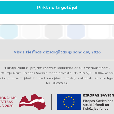
Pirkt no tirgotāja!
Visas tiesības aizsargātas © sanak.lv, 2026
"Latvijā Radīts" projekti realizēti sadarbībā ar AS Attīstības finanšu
stitūciju Altum, Eiropas Sociālā fonda projekta Nr. 237477/SU0000165 Atbal
ciālajai uzņēmējdarbībai un Labklājības ministrijas atbalstu. Granta līg
NR SU0000165.