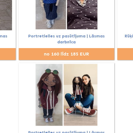
smas
Portretlelles uz pasūtījuma | Lāsmas
Rūķ
darbnīca
no 160 līdz 185 EUR
Portretlelles uz pasūtījuma | Lāsmas