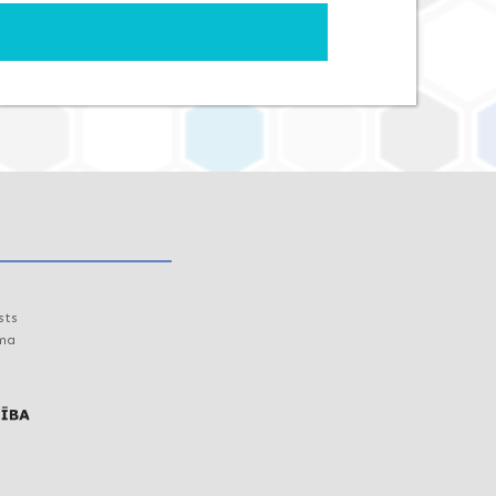
sts
uma