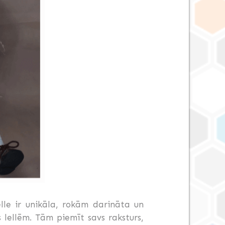
lle ir unikāla, rokām darināta un
 lellēm. Tām piemīt savs raksturs,