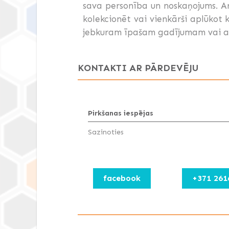
sava personība un noskaņojums. Ar
kolekcionēt vai vienkārši aplūkot
jebkuram īpašam gadījumam vai arī
KONTAKTI AR PĀRDEVĒJU
Pirkšanas iespējas
Sazinoties
facebook
+371 261