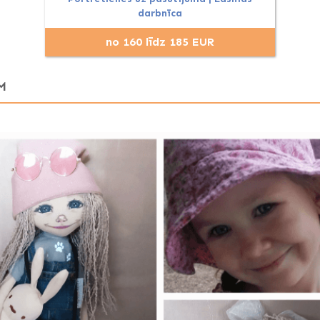
darbnīca
no 160 līdz 185 EUR
M