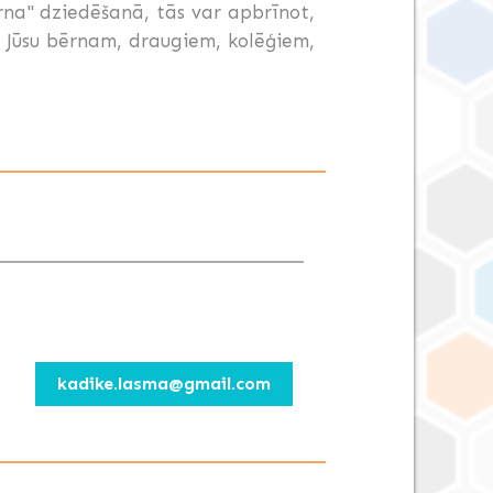
rna" dziedēšanā, tās var apbrīnot,
a Jūsu bērnam, draugiem, kolēģiem,
kadike.lasma@gmail.com