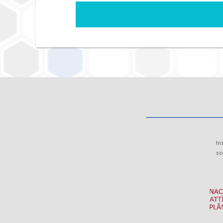
in
so