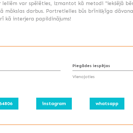
 lellēm var spēlēties, izmantot kā metodi "iekšējā bē
 kā mākslas darbus. Portretlelles būs brīnišķīga dāvan
 kā interjera papildinājums!
Piegādes iespējas
Vienojoties
64806
instagram
whatsapp