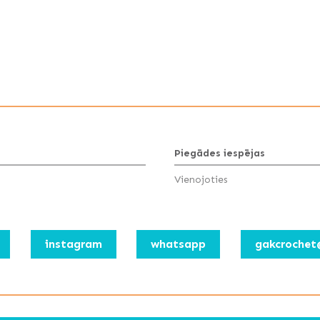
Piegādes iespējas
Vienojoties
instagram
whatsapp
gakcrochet