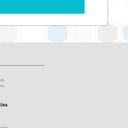
sts
uma