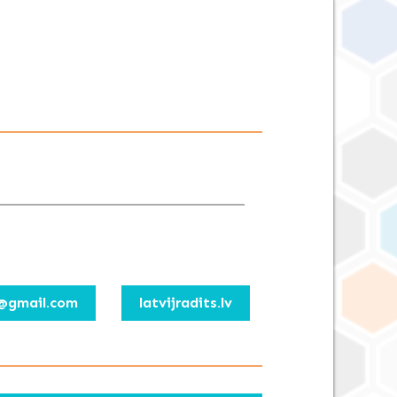
@gmail.com
latvijradits.lv