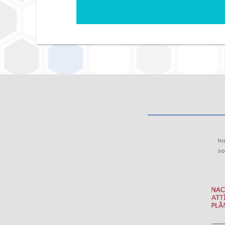
in
so