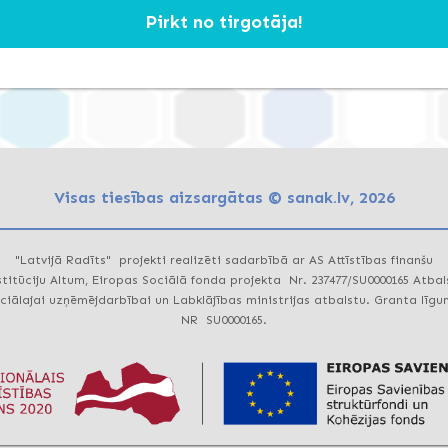
Pirkt no tirgotāja!
Visas tiesības aizsargātas © sanak.lv, 2026
"Latvijā Radīts" projekti realizēti sadarbībā ar AS Attīstības finanšu
stitūciju Altum, Eiropas Sociālā fonda projekta Nr. 237477/SU0000165 Atbal
ciālajai uzņēmējdarbībai un Labklājības ministrijas atbalstu. Granta līg
NR SU0000165.