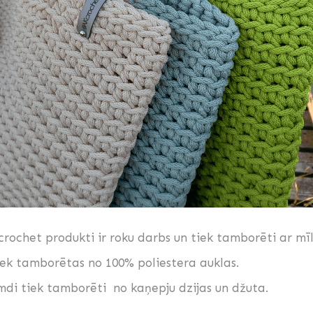
crochet produkti ir roku darbs un tiek tamborēti ar mīl
ek tamborētas no 100% poliestera auklas.
mdi tiek tamborēti no kaņepju dzijas un džuta.