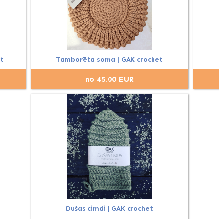
t
Tamborēta soma | GAK crochet
no 45.00 EUR
Dušas cimdi | GAK crochet