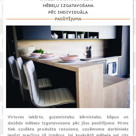
MĒBEĻU IZGATAVOŠANA
PĒC INDIVIDUĀLA
PASŪTĪJUMA
Virtuves iekārtu, guļamistabu, bērnistabu, kāpņu un
dažādu mēbeļu izgatavošana pēc Jūsu pasūtījuma. Pirms
tiek uzsākta produkta ražošana, uzņēmuma darbinieks
iegūst precīzus tā izmērus, lai konkrētā mēbele vai cits