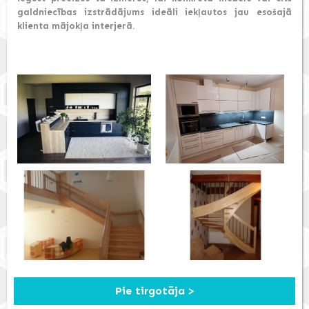
galdniecības izstrādājums ideāli iekļautos jau esošajā
klienta mājokļa interjerā.
Pie tirgotāja >