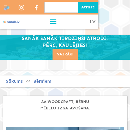
LV
SANĀK SANĀK TIRDZIŅŠ! ATRODI,
PĒRC, KAULĒJIES!
VAIRĀK!
Sākums
Bērniem
<<
AA WOODCRAFT, BĒRNU
MĒBEĻU IZGATAVOŠANA.