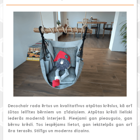
Decochair rada ērtus un kvalitatīvus atpūtas krēslus, kā arī
šūtas lellītes bērniem un zīdaiņiem. Atpūtas krēsli lieliski
iederās modernā interjerā. Pieejami gan pieaugušo, gan
bērnu krēsli. Tos iespējams lietot, gan iekštelpās gan arī
āra terasēs. Stilīgs un moderns dizains.