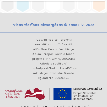
Visas tiesības aizsargātas © sanak.lv, 2026
"Latvijā Radīts" projekti
realizēti sadarbībā ar AS
Attīstības finanšu institūciju
Altum, Eiropas Sociālā fonda
projekta Nr. 237477/SU0000165
Atbalsts sociālajai
uzņēmējdarbībai un Labklājības
ministrijas atbalstu. Granta
līguma NR SU0000165.