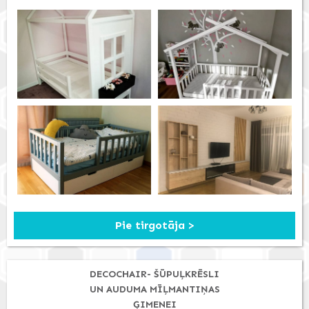
Pie tirgotāja >
DECOCHAIR- ŠŪPUĻKRĒSLI
UN AUDUMA MĪĻMANTIŅAS
ĢIMENEI