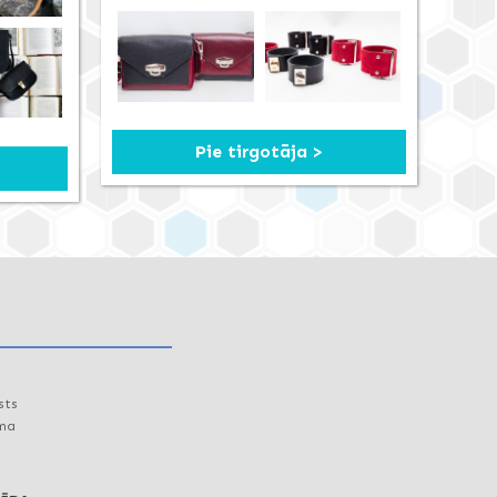
Pie tirgotāja >
sts
uma