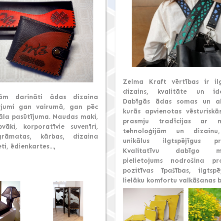
Zelma Kraft vērtības ir ilg
dizains, kvalitāte un ide
ām darināti ādas dizaina
Dabīgās ādas somas un ak
ājumi gan vairumā, gan pēc
kurās apvienotas vēsturisk
uāla pasūtījuma. Naudas maki,
prasmju tradīcijas ar m
vāki, korporatīvie suvenīri,
tehnoloģijām un dizainu
grāmatas, kārbas, dizaina
unikālus ilgtspējīgus pr
ti, ēdienkartes...,
Kvalitatīvu dabīgo ma
pielietojums nodrošina p
pozitīvas īpašības, ilgtsp
lielāku komfortu valkāšanas b