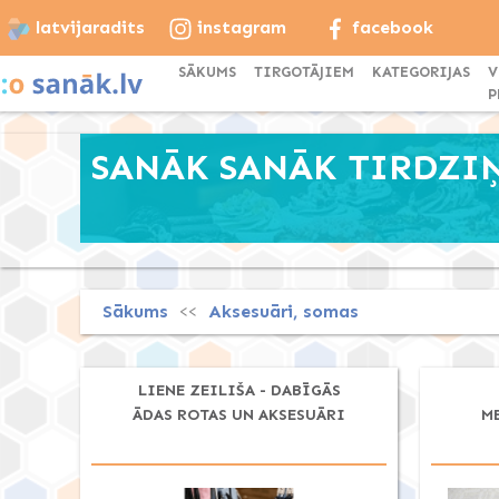
latvijaradits
instagram
facebook
SĀKUMS
TIRGOTĀJIEM
KATEGORIJAS
V
P
SANĀK SANĀK TIRDZIŅŠ
Sākums
Aksesuāri, somas
<<
LIENE ZEILIŠA - DABĪGĀS
ĀDAS ROTAS UN AKSESUĀRI
M