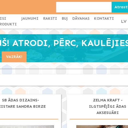
ISI
JAUNUMI
RAKSTI
BUJ
DĀVANAS
KONTAKTI
LV
RODUKTI
! ATRODI, PĒRC, KAULĒJIES
VAIRĀK!
SB ĀDAS DIZAINS-
ZELMA KRAFT -
EISTARE SANDRA BIRZE
ILGTSPĒJĪGI ĀDAS
AKSESUĀRI