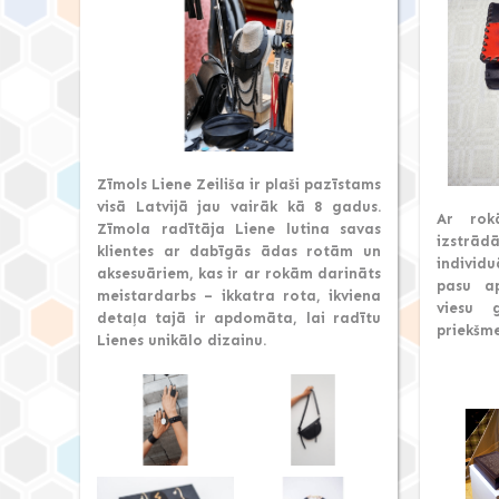
Zīmols Liene Zeiliša ir plaši pazīstams
visā Latvijā jau vairāk kā 8 gadus.
Ar rok
Zīmola radītāja Liene lutina savas
izstrād
klientes ar dabīgās ādas rotām un
individ
aksesuāriem, kas ir ar rokām darināts
pasu ap
meistardarbs – ikkatra rota, ikviena
viesu 
detaļa tajā ir apdomāta, lai radītu
priekšme
Lienes unikālo dizainu.