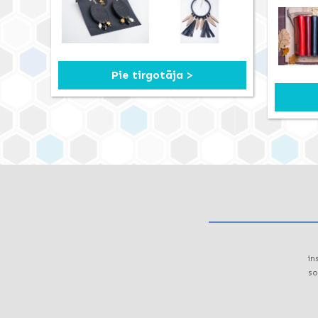
Pie tirgotāja >
in
so