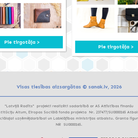
Pie tirgotāja >
Pie tirgotāja >
Visas tiesības aizsargātas © sanak.lv, 2026
"Latvijā Radīts" projekti realizēti sadarbībā ar AS Attīstības finanšu
stitūciju Altum, Eiropas Sociālā fonda projekta Nr. 237477/SU0000165 Atbal
ciālajai uzņēmējdarbībai un Labklājības ministrijas atbalstu. Granta līg
NR SU0000165.